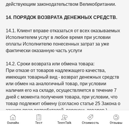
действующим законодательством Великобритании.
14. ПОРЯДОК ВОЗВРАТА ДЕНЕЖНЫХ СРЕДСТВ.
14.1. Клиент вправе отказаться от всех оказываемых
Исполнителем услуг в любое время при условии
оплаты Исполнителю понесенных затрат за уже
фактически оказанную часть услуги
14.2. Сроки возврата или обмена товара:
При отказе от товаров надлежащего качества,
имеющих товарный вид - возврат денежных средств
или обмен на аналогичный товар, при условии
наличия его на складе, осуществляется в течение 7
дней с момента получения товара, при условии, что
товар подлежит обмену (согласно статье 25 Закона о
защите прав потребителей, перечень товаров.)
Внимание! В случае отказа покупателя от товара
Онлайн
Тест
TeenTalk
Стоимость
Отзывы
надлежащего качества стоимость оплаченных