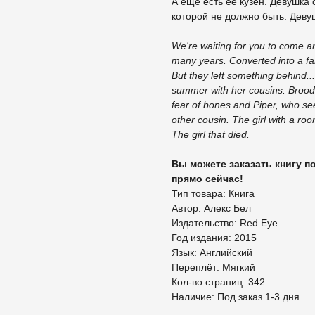
А еще есть ее кузен. Девушка 
которой не должно быть. Деву
We're waiting for you to come a
many years. Converted into a fa
But they left something behind..
summer with her cousins. Broodi
fear of bones and Piper, who see
other cousin. The girl with a room
The girl that died.
Вы можете заказать книгу п
прямо сейчас!
Тип товара: Книга
Автор: Алекс Бел
Издательство: Red Eye
Год издания: 2015
Язык: Английский
Переплёт: Мягкий
Кол-во страниц: 342
Наличие: Под заказ 1-3 дня