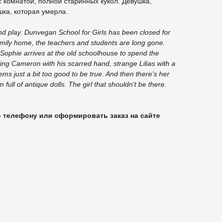
с комнатой, полной старинных кукол. Девушка,
шка, которая умерла.
nd play. Dunvegan School for Girls has been closed for
mily home, the teachers and students are long gone.
.Sophie arrives at the old schoolhouse to spend the
ng Cameron with his scarred hand, strange Lilias with a
ms just a bit too good to be true. And then there's her
 full of antique dolls. The girl that shouldn't be there.
о телефону или сформировать заказ на сайте