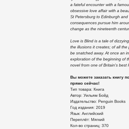
a fateful encounter with a famou
obsessive love affair with a bea
St Petersburg to Edinburgh and 
consequences pursue him aroun
change as the nineteenth centu
Love is Blind is a tale of dizzyi
the illusions it creates; of all th
be snatched away. At once an int
exploration of the beginning of t
novel from one of Britain's best l
Вы можете заказать книгу п
прямо сейчас!
Тип товара: Книга
Автор: Уильям Бойд
Издательство: Penguin Books
Год издания: 2019
Язык: Английский
Переплёт: Мягкий
Кол-во страниц: 370