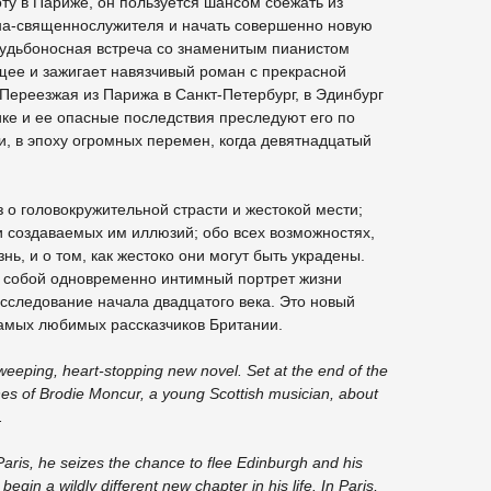
ту в Париже, он пользуется шансом сбежать из
ана-священнослужителя и начать совершенно новую
судьбоносная встреча со знаменитым пианистом
щее и зажигает навязчивый роман с прекрасной
Переезжая из Парижа в Санкт-Петербург, в Эдинбург
ике и ее опасные последствия преследуют его по
и, в эпоху огромных перемен, когда девятнадцатый
з о головокружительной страсти и жестокой мести;
 создаваемых им иллюзий; обо всех возможностях,
ь, и о том, как жестоко они могут быть украдены.
 собой одновременно интимный портрет жизни
сследование начала двадцатого века. Это новый
самых любимых рассказчиков Британии.
sweeping, heart-stopping new novel. Set at the end of the
tunes of Brodie Moncur, a young Scottish musician, about
.
Paris, he seizes the chance to flee Edinburgh and his
egin a wildly different new chapter in his life. In Paris,