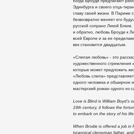
Когда Броуди предлагают рабо
Эдинбурга и своего отца-тир
главу своей жизни. В Париже 
безвозвратно меняет его буду
русской сопрано Ликой Блюм. 
и обратно, любовь Броуди к Л
всей Европе и за ее пределам
век становится двадцатым.
«Слепая любовь» - это расска
художественного стремления и
которые может предложить жизн
«Любовь слепа» представляет
одного человека и обширное и
мастерский роман одного из 
Love is Blind is William Boyd's 
19th century, it follows the for
to embark on the story of his life
When Brodie is offered a job in 
tyrannical clergyman father, and b