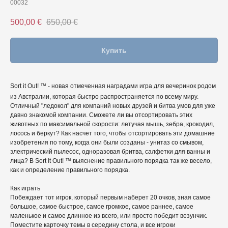
00032
500,00
€
650,00
€
Купить
Sort it Out! ™ - новая отмеченная наградами игра для вечеринок родом
из Австралии, которая быстро распространяется по всему миру.
Отличный "ледокол" для компаний новых друзей и битва умов для уже
давно знакомой компании. Сможете ли вы отсортировать этих
животных по максимальной скорости: летучая мышь, зебра, крокодил,
лосось и беркут? Как насчет того, чтобы отсортировать эти домашние
изобретения по тому, когда они были созданы - унитаз со смывом,
электрический пылесос, одноразовая бритва, салфетки для ванны и
лица? В Sort It Out! ™ выяснение правильного порядка так же весело,
как и определение правильного порядка.
Как играть
Побеждает тот игрок, который первым наберет 20 очков, зная самое
большое, самое быстрое, самое громкое, самое раннее, самое
маленькое и самое длинное из всего, или просто победит везунчик.
Поместите карточку темы в середину стола, и все игроки