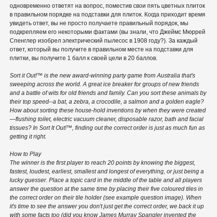
одновременно ответят на вопрос, поместив свои пять цветных плиток
в правильном порядке на подставки для плиток. Когда приходит время
увидеть ответ, вы не просто получаете правильный порядок, мы
подкрепляем его некоторыми фактами (вы знали, что Джеймс Мюррей
Спенглер изобрел электрический пылесос в 1908 году?). За каждый
ответ, который вы получите в правильном месте на подставки для
плитки, вы получите 1 балл к своей цели в 20 баллов.
Sort it Out!™ is the new award-winning party game from Australia that's
sweeping across the world. A great ice breaker for groups of new friends
and a battle of wits for old friends and family. Can you sort these animals by
their top speed--a bat, a zebra, a crocodile, a salmon and a golden eagle?
How about sorting these house-hold inventions by when they were created
—flushing toilet, electric vacuum cleaner, disposable razor, bath and facial
tissues? In Sort It Out!™, finding out the correct order is just as much fun as
getting it right.
How to Play
The winner is the first player to reach 20 points by knowing the biggest,
fastest, loudest, earliest, smallest and longest of everything, or just being a
lucky guesser. Place a topic card in the middle of the table and all players
answer the question at the same time by placing their five coloured tiles in
the correct order on their tile holder (see example question image). When
it's time to see the answer you don't just get the correct order, we back it up
with some facts too (did you know James Murray Spangler invented the