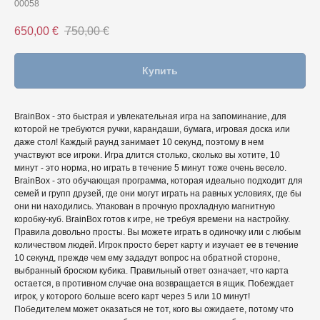
00058
650,00
€
750,00
€
Купить
BrainBox - это быстрая и увлекательная игра на запоминание, для
которой не требуются ручки, карандаши, бумага, игровая доска или
даже стол! Каждый раунд занимает 10 секунд, поэтому в нем
участвуют все игроки. Игра длится столько, сколько вы хотите, 10
минут - это норма, но играть в течение 5 минут тоже очень весело.
BrainBox - это обучающая программа, которая идеально подходит для
семей и групп друзей, где они могут играть на равных условиях, где бы
они ни находились. Упакован в прочную прохладную магнитную
коробку-куб. BrainBox готов к игре, не требуя времени на настройку.
Правила довольно просты. Вы можете играть в одиночку или с любым
количеством людей. Игрок просто берет карту и изучает ее в течение
10 секунд, прежде чем ему зададут вопрос на обратной стороне,
выбранный броском кубика. Правильный ответ означает, что карта
остается, в противном случае она возвращается в ящик. Побеждает
игрок, у которого больше всего карт через 5 или 10 минут!
Победителем может оказаться не тот, кого вы ожидаете, потому что