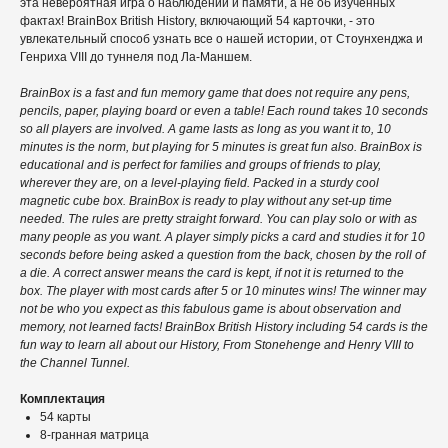
эта невероятная игра о наблюдении и памяти, а не об изученных
фактах! BrainBox British History, включающий 54 карточки, - это
увлекательный способ узнать все о нашей истории, от Стоунхенджа и
Генриха VIII до туннеля под Ла-Маншем.
BrainBox is a fast and fun memory game that does not require any pens,
pencils, paper, playing board or even a table! Each round takes 10 seconds
so all players are involved. A game lasts as long as you want it to, 10
minutes is the norm, but playing for 5 minutes is great fun also. BrainBox is
educational and is perfect for families and groups of friends to play,
wherever they are, on a level-playing field. Packed in a sturdy cool
magnetic cube box. BrainBox is ready to play without any set-up time
needed. The rules are pretty straight forward. You can play solo or with as
many people as you want. A player simply picks a card and studies it for 10
seconds before being asked a question from the back, chosen by the roll of
a die. A correct answer means the card is kept, if not it is returned to the
box. The player with most cards after 5 or 10 minutes wins! The winner may
not be who you expect as this fabulous game is about observation and
memory, not learned facts! BrainBox British History including 54 cards is the
fun way to learn all about our History, From Stonehenge and Henry VIII to
the Channel Tunnel.
Комплектация
54 карты
8-гранная матрица