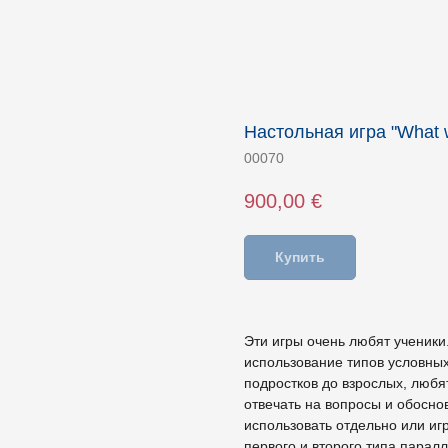
Настольная игра "What wi
00070
900,00
€
Купить
Эти игры очень любят ученики.
использование типов условных
подростков до взрослых, любят
отвечать на вопросы и обосно
использовать отдельно или и
первого и второго типа парал