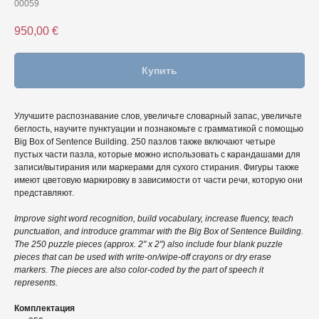
00059
950,00
€
Купить
Улучшите распознавание слов, увеличьте словарный запас, увеличьте
беглость, научите пунктуации и познакомьте с грамматикой с помощью
Big Box of Sentence Building. 250 пазлов также включают четыре
пустых части пазла, которые можно использовать с карандашами для
записи/вытирания или маркерами для сухого стирания. Фигуры также
имеют цветовую маркировку в зависимости от части речи, которую они
представляют.
Improve sight word recognition, build vocabulary, increase fluency, teach
punctuation, and introduce grammar with the Big Box of Sentence Building.
The 250 puzzle pieces (approx. 2" x 2") also include four blank puzzle
pieces that can be used with write-on/wipe-off crayons or dry erase
markers. The pieces are also color-coded by the part of speech it
represents.
Комплектация