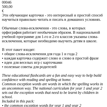
00046
500,00
€
Эти обучающие карточки - это интересный и простой способ
научиться правильно читать и писать в домашних условиях.
Обычные слова-исключения - это слова, в которых
орфография работает необычным образом. В национальной
учебной программе для 1-го и 2-го классов указаны слова-
исключения, которые необходимо выучить детям в школе.
В этот пакет входят:
• общие слова-исключения для года 1 и года 2
• каждая карточка содержит слово и слово в простой фразе
• идеи для веселых игр с карточками
• полезные советы для родителей
These educational flashcards are a fun and easy way to help build
confidence with reading and spelling at home.
Common exception words are words in which the spelling works in
an uncommon way. The national curriculum for year 1 and year 2
sets out the exception words that need to be learnt by children in
school.
Included in this pack:
• the common exception words for year 1 and year 2